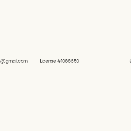
on@gmail.com
License #1088650