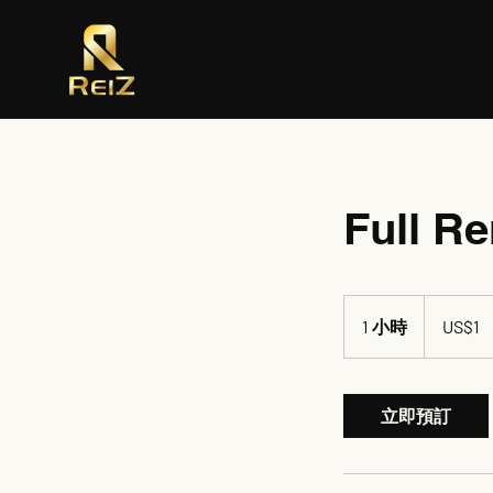
Full R
1
美
1 小時
1
US$1
元
小
立即預訂