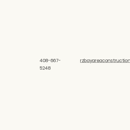
408-667-
rzbayareaconstructi
5248